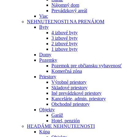
Nájomný dom
Prevádzkový areál
Viac
NEHNUTEĽNOSTI NA PRENÁJOM
Byty
4 izbové byty
3 izbové byty
2 izbové byty
1 izbove byty
Domy
Pozemky
Pozemok pre občiansku vybavenosť
Komerčná zóna
Priestory
Výrobné priestory
Skladové priestory
Iné prevádzkové priestory
Kancelárie, admin. priestory
Obchodné priestory
Objekty
Garáž
Hotel, penzión
HĽADÁME NEHNUTEĽNOSTI
Kúpa