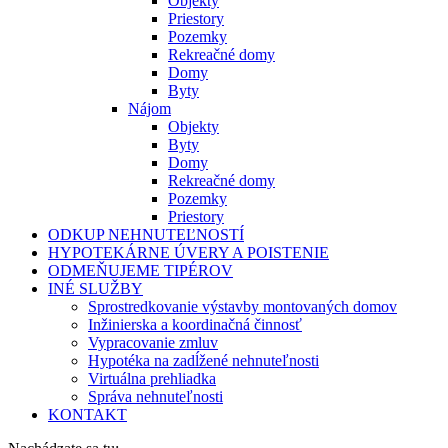
Objekty
Priestory
Pozemky
Rekreačné domy
Domy
Byty
Nájom
Objekty
Byty
Domy
Rekreačné domy
Pozemky
Priestory
ODKUP NEHNUTEĽNOSTÍ
HYPOTEKÁRNE ÚVERY A POISTENIE
ODMEŇUJEME TIPÉROV
INÉ SLUŽBY
Sprostredkovanie výstavby montovaných domov
Inžinierska a koordinačná činnosť
Vypracovanie zmluv
Hypotéka na zadĺžené nehnuteľnosti
Virtuálna prehliadka
Správa nehnuteľnosti
KONTAKT