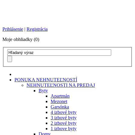
Prihlásenie
|
Registrácia
Moje obhliadky (0)
PONUKA NEHNUTEĽNOSTÍ
NEHNUTEĽNOSTI NA PREDAJ
Byty
Apartmán
Mezonet
Garsónka
4 izbové byty
3 izbové byty
2 izbové byty
1 izbove byty
Domy