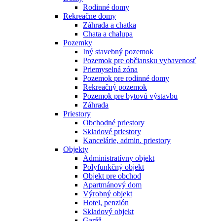
Rodinné domy
Rekreačne domy
Záhrada a chatka
Chata a chalupa
Pozemky
Iný stavebný pozemok
Pozemok pre občiansku vybavenosť
Priemyselná zóna
Pozemok pre rodinné domy
Rekreačný pozemok
Pozemok pre bytovú výstavbu
Záhrada
Priestory
Obchodné priestory
Skladové priestory
Kancelárie, admin. priestory
Objekty
Administratívny objekt
Polyfunkčný objekt
Objekt pre obchod
Apartmánový dom
Výrobný objekt
Hotel, penzión
Skladový objekt
Garáž