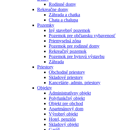
Rodinné domy
Rekreačne domy
Záhrada a chatka
Chata a chalupa
Pozemky
Iný stavebný pozemok
Pozemok pre občiansku vybavenosť
Priemyselná zóna
Pozemok pre rodinné domy
Rekreačný pozemok
Pozemok pre bytovú výstavbu
Záhrada
Priestory
Obchodné priestory
Skladové priestory
Kancelárie, admin. priestory
Objekty
Administratívny objekt
Polyfunkčný objekt
Objekt pre obchod
Apartmánový dom
Výrobný objekt
Hotel, penzión
Skladový objekt
Garáž