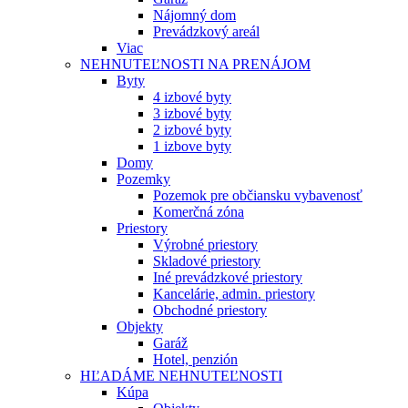
Nájomný dom
Prevádzkový areál
Viac
NEHNUTEĽNOSTI NA PRENÁJOM
Byty
4 izbové byty
3 izbové byty
2 izbové byty
1 izbove byty
Domy
Pozemky
Pozemok pre občiansku vybavenosť
Komerčná zóna
Priestory
Výrobné priestory
Skladové priestory
Iné prevádzkové priestory
Kancelárie, admin. priestory
Obchodné priestory
Objekty
Garáž
Hotel, penzión
HĽADÁME NEHNUTEĽNOSTI
Kúpa