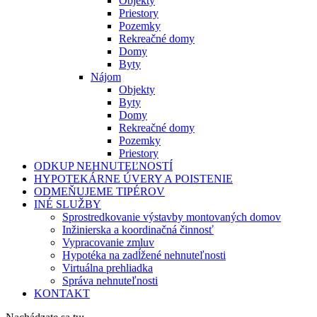
Objekty
Priestory
Pozemky
Rekreačné domy
Domy
Byty
Nájom
Objekty
Byty
Domy
Rekreačné domy
Pozemky
Priestory
ODKUP NEHNUTEĽNOSTÍ
HYPOTEKÁRNE ÚVERY A POISTENIE
ODMEŇUJEME TIPÉROV
INÉ SLUŽBY
Sprostredkovanie výstavby montovaných domov
Inžinierska a koordinačná činnosť
Vypracovanie zmluv
Hypotéka na zadĺžené nehnuteľnosti
Virtuálna prehliadka
Správa nehnuteľnosti
KONTAKT