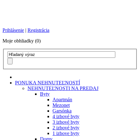
Prihlásenie
|
Registrácia
Moje obhliadky (0)
PONUKA NEHNUTEĽNOSTÍ
NEHNUTEĽNOSTI NA PREDAJ
Byty
Apartmán
Mezonet
Garsónka
4 izbové byty
3 izbové byty
2 izbové byty
1 izbove byty
Domy